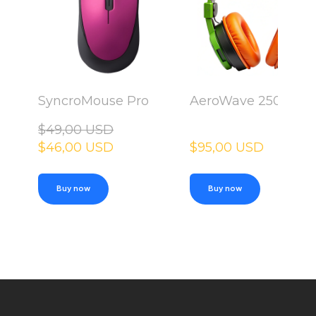
SyncroMouse Pro
AeroWave 250
$49,00 USD
$46,00 USD
$95,00 USD
Buy now
Buy now